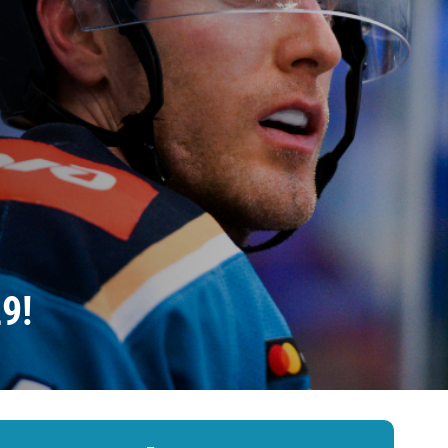
Амур
Барыс
Салават Юлаев
Сибирь
9!