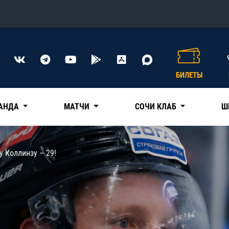
Конференция «Восток»
Дивизион Харламова
БИЛЕТЫ
Автомобилист
сляции
Ак Барс
АНДА
МАТЧИ
СОЧИ КЛАБ
Ш
Металлург Мг
Нефтехимик
 трансляции
 Коллинзу – 29!
Трактор
магазин
Дивизион Чернышева
Авангард
ние КХЛ
Адмирал