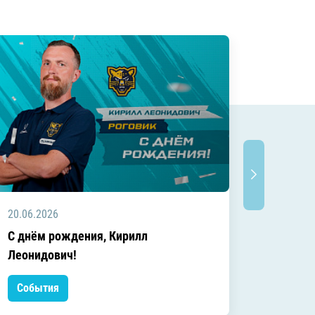
20.06.2026
20.06.2
C днём рождения, Кирилл
C днём
Леонидович!
События
Событ