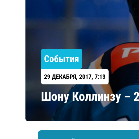
Локомотив
Северсталь
ЦСКА
Шанхайские Драконы
События
29 ДЕКАБРЯ, 2017, 7:13
Шону Коллинзу – 2