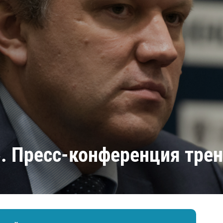
Амур
Барыс
Салават Юлаев
Сибирь
». Пресс-конференция тре