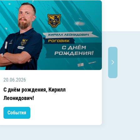
20.06.2026
20.06.2
C днём рождения, Кирилл
C днём
Леонидович!
События
Событ