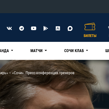
Конференция «Восток»
Дивизион Харламова
БИЛЕТЫ
Автомобилист
сляции
Ак Барс
АНДА
МАТЧИ
СОЧИ КЛАБ
Ш
Металлург Мг
Нефтехимик
 трансляции
ирь» – «Сочи». Пресс-конференция тренеров
Трактор
магазин
Дивизион Чернышева
Авангард
ние КХЛ
Адмирал