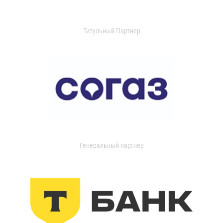
Титульный Партнер
Генеральный партнер