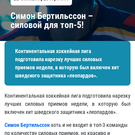
​Симон Бертильссон –
силовой для топ-5!
Континентальная хоккейная лига
подготовила нарезку лучших силовых
приемов недели, в которую был включен хит
шведского защитника «леопардов».
Континентальная хоккейная лига подготовила нарезку
лучших силовых приемов недели, в которую был
включен хит шведского защитника «леопардов».
Симон Бертильссон
хоть и не входит в топ-3 команды
по количеству силовых приемов, но красиво и