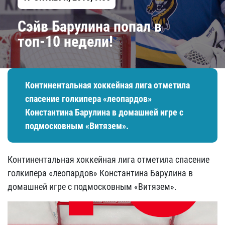
Сэйв Барулина попал в
топ-10 недели!
Континентальная хоккейная лига отметила
спасение голкипера «леопардов»
Константина Барулина в домашней игре с
подмосковным «Витязем».
Континентальная хоккейная лига отметила спасение
голкипера «леопардов» Константина Барулина в
домашней игре с подмосковным «Витязем».