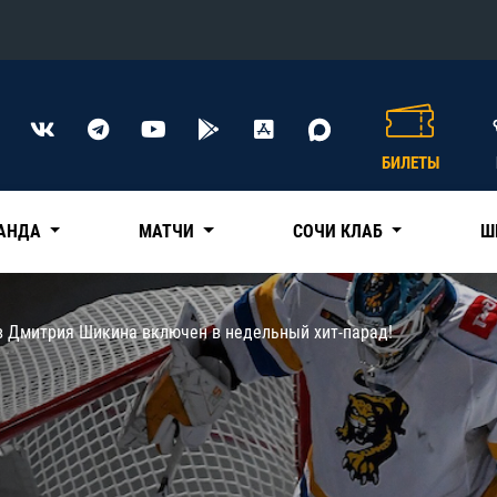
Конференция «Восток»
Дивизион Харламова
БИЛЕТЫ
Автомобилист
сляции
Ак Барс
АНДА
МАТЧИ
СОЧИ КЛАБ
Ш
Металлург Мг
Нефтехимик
 трансляции
в Дмитрия Шикина включен в недельный хит-парад!
Трактор
магазин
Дивизион Чернышева
Авангард
ние КХЛ
Адмирал