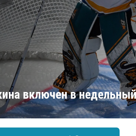
Амур
Барыс
Салават Юлаев
Сибирь
ина включен в недельный