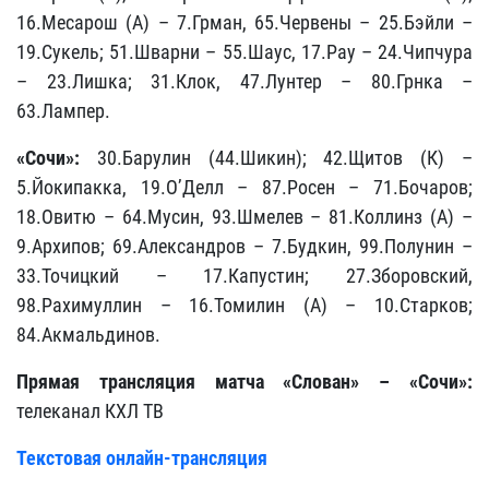
16.Месарош (А) – 7.Грман, 65.Червены – 25.Бэйли –
19.Сукель; 51.Шварни – 55.Шаус, 17.Рау – 24.Чипчура
– 23.Лишка; 31.Клок, 47.Лунтер – 80.Грнка –
63.Лампер.
«Сочи»:
30.Барулин (44.Шикин); 42.Щитов (К) –
5.Йокипакка, 19.О’Делл – 87.Росен – 71.Бочаров;
18.Овитю – 64.Мусин, 93.Шмелев – 81.Коллинз (А) –
9.Архипов; 69.Александров – 7.Будкин, 99.Полунин –
33.Точицкий – 17.Капустин; 27.Зборовский,
98.Рахимуллин – 16.Томилин (А) – 10.Старков;
84.Акмальдинов.
Прямая трансляция матча
«Слован» – «Сочи»
:
телеканал КХЛ ТВ
Текстовая онлайн-трансляция