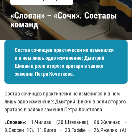
«Слован» – «Сочи». Составы
команд
Состав сочинцев практически не изменился
и в нем лишь одно изменение: Дмитрий
Шикин в роли второго вратаря в заявке
заменил Петра Кочеткова.
Состав сочинцев практически не изменился и в нем
лишь одно изменение: Дмитрий Шикин в роли второго
вратаря в заявке заменил Петра Кочеткова.
«Слован»:
1.Чилиак (30.Штепанек); 86.Желинас –
8.Серсен (К), 11.Вирта – 20.Таффе – 26.Ржепик (А);