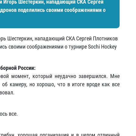
и Игорь Шестеркин, нападающий СКА Сергей
ндронов поделились своими соображениями о
орь Шестеркин, нападающий СКА Сергей Плотников
ись своими соображениями о турнире Sochi Hockey
борной России:
овой момент, который неудачно завершился. Мне
 об камеру, но хорошо, что в итоге вроде как все
вовал.
ось все.
трибун, хорошая организация и в целом отличный