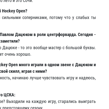
о лето и это Сочи.
i Hockey Open?
 с сильными соперниками, потому что у слабых ты
с Павлом Дацюком в роли центрфорварда. Сегодня -
 заметили?
 о Дацюке - то это вообще мастер с большой буквы.
ает очень хорошо.
ockey Open много играли в одном звене с Дацюком и
вой скилл, играя с ними?
нность, начинаю лучше чувствовать игру и надеюсь,
го ЦСКА:
ре? Выходили на каждую игру, старались выиграть
 к предстоящему сезону.