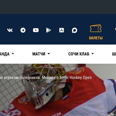
Конференция «Восток»
Дивизион Харламова
БИЛЕТЫ
Автомобилист
сляции
Ак Барс
АНДА
МАТЧИ
СОЧИ КЛАБ
Ш
Металлург Мг
Нефтехимик
 трансляции
о игрокам соперников. Мнения о Sochi Hockey Open
Трактор
магазин
Дивизион Чернышева
Авангард
ние КХЛ
Адмирал