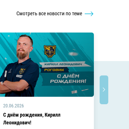
Смотреть все новости по теме
20.06.2026
20.06.2
C днём рождения, Кирилл
C днём
Леонидович!