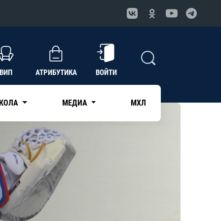
ВИП
АТРИБУТИКА
ВОЙТИ
КОЛА
МЕДИА
МХЛ