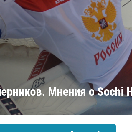
Амур
Барыс
Салават Юлаев
Сибирь
ерников. Мнения о Sochi 