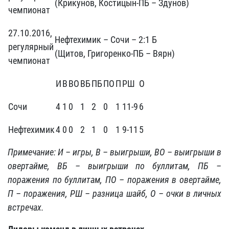
(Крикунов, Костицын-ПБ – Здунов)
чемпионат
27.10.2016,
Нефтехимик – Сочи – 2:1 Б
регулярный
(Щитов, Григоренко-ПБ – Вярн)
чемпионат
И
В
ВО
ВБ
ПБ
ПО
П
РШ
О
Сочи
4
1
0
1
2
0
1
11-9
6
Нефтехимик
4
0
0
2
1
0
1
9-11
5
Примечание: И – игры, В – выигрыши, ВО – выигрыши в
овертайме, ВБ – выигрыши по буллитам, ПБ –
поражения по буллитам, ПО – поражения в овертайме,
П – поражения, РШ – разница шайб, О – очки в личных
встречах.