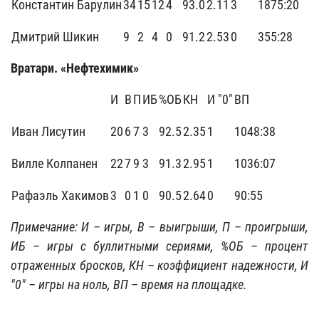
Константин Барулин
34
15
12
4
93.0
2.11
3
1875:20
Дмитрий Шикин
9
2
4
0
91.2
2.53
0
355:28
Вратари. «Нефтехимик»
И
В
П
ИБ
%ОБ
КН
И "0"
ВП
Иван Лисутин
20
6
7
3
92.5
2.35
1
1048:38
Вилле Колпанен
22
7
9
3
91.3
2.95
1
1036:07
Рафаэль Хакимов
3
0
1
0
90.5
2.64
0
90:55
Примечание: И – игры, В – выигрыши, П – проигрыши,
ИБ – игры с буллитными сериями, %ОБ – процент
отраженных бросков, КН – коэффициент надежности, И
"0" – игры на ноль, ВП – время на площадке.