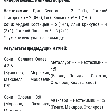
Лидеры команд в личных встречах
Нефтехимик:
Дэн Секстон – 2 (1+1), Евгений
Григоренко – 2 (0+2), Глеб Клименко* – 1 (1+0).
Сочи:
Андрей Костицын – 5 (1+4), Илья Крикунов – 4
(3+1), Евгений Лапенков* – 3 (2+1).
* - уже не выступает за команду.
Результаты предыдущих матчей:
Сочи – Салават Юлаев –
Металлург Нк – Нефтехимик –
4:3 Б
4:5
(Кузнецов, Мерескин,
(Брюле, Порядин, Секстон,
Максвелл, Максвелл-
Столяров, Квартальнов)
ПБ)
Сочи – Слован – 3:0
Авангард – Нефтехимик – 1:3
(Морозов, Захарчук,
(Гюнге, Макаров, Столяров)
Мамкин)