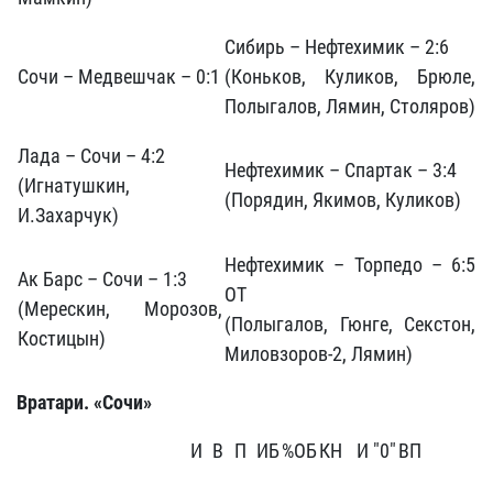
Сибирь – Нефтехимик – 2:6
Сочи – Медвешчак – 0:1
(Коньков, Куликов, Брюле,
Полыгалов, Лямин, Столяров)
Лада – Сочи – 4:2
Нефтехимик – Спартак – 3:4
(Игнатушкин,
(Порядин, Якимов, Куликов)
И.Захарчук)
Нефтехимик – Торпедо – 6:5
Ак Барс – Сочи – 1:3
ОТ
(Мерескин, Морозов,
(Полыгалов, Гюнге, Секстон,
Костицын)
Миловзоров-2, Лямин)
Вратари. «Сочи»
И
В
П
ИБ
%ОБ
КН
И "0"
ВП