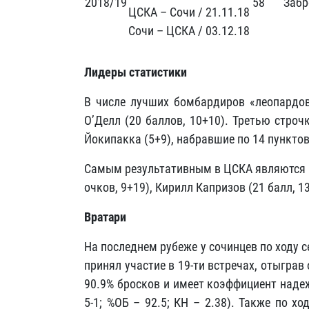
2018/19
58
Заб
ЦСКА – Сочи / 21.11.18
Сочи – ЦСКА / 03.12.18
Лидеры статистики
В числе лучших бомбардиров «леопардов
О’Делл (20 баллов, 10+10). Третью строч
Йокипакка (5+9), набравшие по 14 пунктов
Самым результативным в ЦСКА являются н
очков, 9+19), Кирилл Капризов (21 балл, 13
Вратари
На последнем рубеже у сочинцев по ходу 
принял участие в 19-ти встречах, отыграв 
90.9% бросков и имеет коэффициент наде
5-1; %ОБ – 92.5; КН – 2.38). Также по х