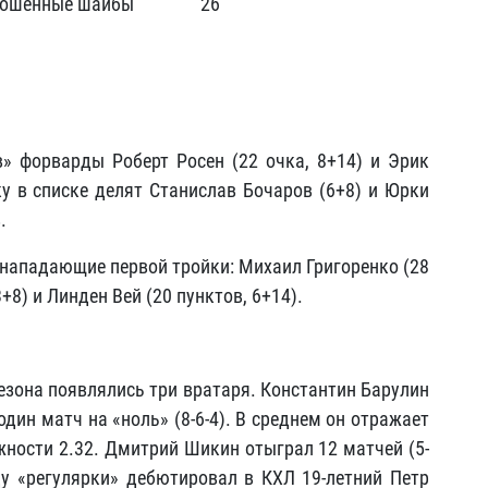
рошенные шайбы
26
» форварды Роберт Росен (22 очка, 8+14) и Эрик
ку в списке делят Станислав Бочаров (6+8) и Юрки
.
ападающие первой тройки: Михаил Григоренко (28
+8) и Линден Вей (20 пунктов, 6+14).
сезона появлялись три вратаря. Константин Барулин
один матч на «ноль» (8-6-4). В среднем он отражает
жности 2.32. Дмитрий Шикин отыграл 12 матчей (5-
оду «регулярки» дебютировал в КХЛ 19-летний Петр