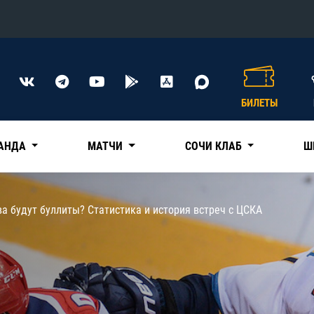
Конференция «Восток»
Дивизион Харламова
БИЛЕТЫ
Автомобилист
сляции
Ак Барс
АНДА
МАТЧИ
СОЧИ КЛАБ
Ш
Металлург Мг
Нефтехимик
 трансляции
ва будут буллиты? Статистика и история встреч с ЦСКА
Трактор
магазин
Дивизион Чернышева
Авангард
ние КХЛ
Адмирал