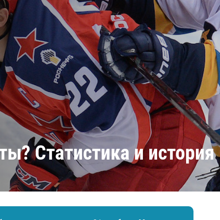
Амур
Барыс
Салават Юлаев
Сибирь
иты? Статистика и история