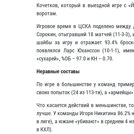
Кочетков, который в выездной игре с «Й
воротам.
Игровое время в ЦСКА поделено между 
Сорокин, отыгравший 18 матчей (11-3-3), 
шайбы за игру и отражает 93.4% броск
появлялся Ларс Юханссон (10-1-1), им
«сухарей», %ОБ – 97.0 и КН – 0.70.
Неравные составы
По игре в большинстве у команд пример
своих попыток (24 из 113-ти), а «армейцы»
Что касается действий в меньшинстве, то
лучше. У команды Игоря Никитина 86.2% 
в лиге), а южане «убивают» в среднем 4 из
в КХЛ).