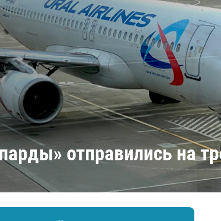
Амур
Барыс
Салават Юлаев
Сибирь
еопарды» отправились на т