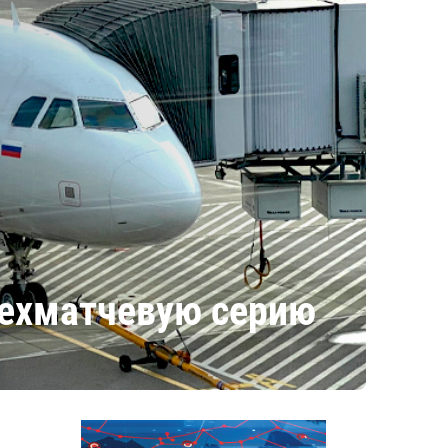
рехматчевую серию