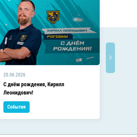
20.06.2026
20.06.2
C днём рождения, Кирилл
C днём
Леонидович!
События
Событ