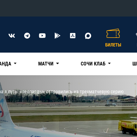
Конференция «Восток»
Дивизион Харламова
БИЛЕТЫ
Автомобилист
сляции
Ак Барс
АНДА
МАТЧИ
СОЧИ КЛАБ
Ш
Металлург Мг
Нефтехимик
 трансляции
а в путь: «леопарды» отправились на трехматчевую серию
Трактор
магазин
Дивизион Чернышева
Авангард
ние КХЛ
Адмирал