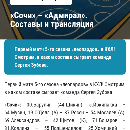
«Сочи» – «Адмирал».
Составы и трансляция
Первый матч 5-го сезона «леопардов» в КХЛ!
Смотрим, в каком составе сыграет команда
Сергея Зубова.
Первый матч 5-го сезона «леопардов» в КХЛ! Смотрим,
в каком составе сыграет команда Сергея Зубова.
«Сочи»:
30.Барулин (44.Шикин); 5.Йокипакка –
64.Мусин, 19.О'Делл (А) – 87.Росен – 54.Мосалев (А);
69.Александров – 42.Щитов (К), 71.Бочаров –
81.Коллинз – 55.Подшендялов; 25.Хомицкий –