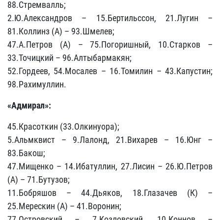
88.Стремвалль;
2.Ю.Александров – 15.Бертильссон, 21.Лугин –
81.Коллинз (А) – 93.Шмелев;
47.А.Петров (А) – 75.Погоришный, 10.Старков –
33.Точицкий – 96.Алтыбармакян;
52.Гордеев, 54.Мосалев – 16.Томилин – 43.Капустин;
98.Рахимуллин.
«Адмирал»:
45.Красоткин (33.Олкинуора);
5.Альмквист – 9.Лалонд, 21.Вихарев – 16.Юнг –
83.Бакош;
47.Мищенко – 14.Ибатуллин, 27.Лисин – 26.Ю.Петров
(А) – 71.Бутузов;
11.Бобряшов – 44.Дьяков, 18.Глазачев (К) –
25.Мерескин (А) – 41.Воронин;
77.Островский – 7.Козловский, 10.Коннов –