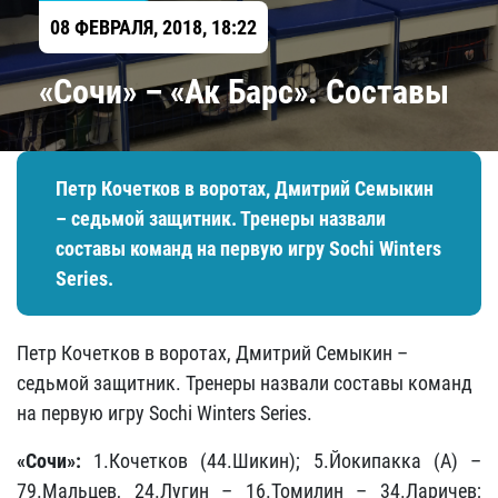
08 ФЕВРАЛЯ, 2018, 18:22
«Сочи» – «Ак Барс». Составы
Петр Кочетков в воротах, Дмитрий Семыкин
– седьмой защитник. Тренеры назвали
составы команд на первую игру Sochi Winters
Series.
Петр Кочетков в воротах, Дмитрий Семыкин –
седьмой защитник. Тренеры назвали составы команд
на первую игру Sochi Winters Series.
«Сочи»:
1.Кочетков (44.Шикин); 5.Йокипакка (А) –
79.Мальцев, 24.Лугин – 16.Томилин – 34.Ларичев;