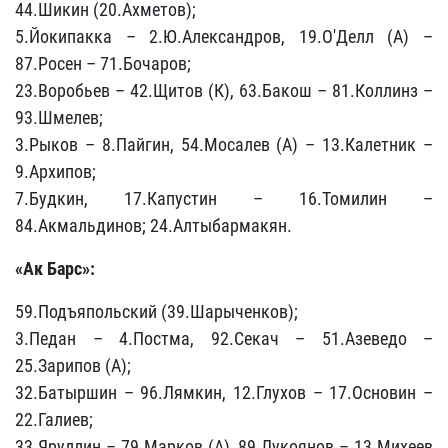
44.Шикин (20.Ахметов);
5.Йокипакка – 2.Ю.Александров, 19.О'Делл (А) –
87.Росен – 71.Бочаров;
23.Воробьев – 42.Щитов (К), 63.Бакош – 81.Коллинз –
93.Шмелев;
3.Рыков – 8.Пайгин, 54.Мосалев (А) – 13.Калетник –
9.Архипов;
7.Будкин, 17.Капустин – 16.Томилин –
84.Акмальдинов; 24.Алтыбармакян.
«Ак Барс»:
59.Подъяпольский (39.Шарыченков);
3.Педан – 4.Постма, 92.Секач – 51.Азеведо –
25.Зарипов (А);
32.Батыршин – 96.Лямкин, 12.Глухов – 17.Основин –
22.Галиев;
33.Яруллин – 79.Марков (А), 89.Лукоянов – 13.Михеев