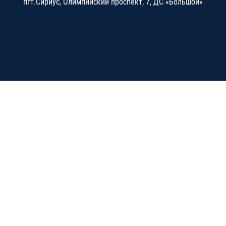
пгт.Сириус, Олимпийский проспект, 7, ДС «Большой»