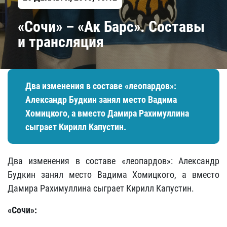
«Сочи» – «Ак Барс». Составы
и трансляция
Два изменения в составе «леопардов»:
Александр Будкин занял место Вадима
Хомицкого, а вместо Дамира Рахимуллина
сыграет Кирилл Капустин.
Два изменения в составе «леопардов»: Александр
Будкин занял место Вадима Хомицкого, а вместо
Дамира Рахимуллина сыграет Кирилл Капустин.
«Сочи»: