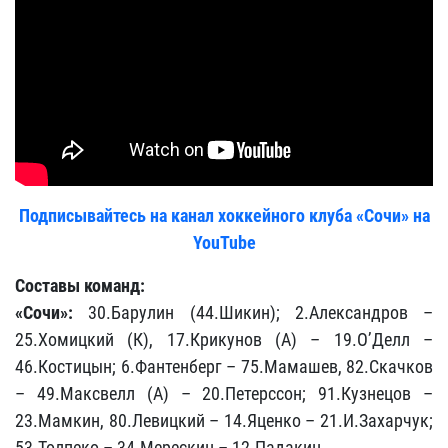
Подписывайтесь на канал хоккейного клуба «Сочи» на
YouTube
Составы команд:
«Сочи»:
30.Барулин (44.Шикин); 2.Александров –
25.Хомицкий (К), 17.Крикунов (А) – 19.О’Делл –
46.Костицын; 6.Фантенберг – 75.Мамашев, 82.Скачков
– 49.Максвелл (А) – 20.Петерссон; 91.Кузнецов –
23.Мамкин, 80.Левицкий – 14.Яценко – 21.И.Захарчук;
53.Толпеко – 34.Мерескин – 12.Падакин.