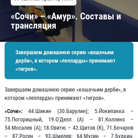
«Сочи» – «Амур». Составы и
трансляция
Завершаем домашнюю серию «кошачьим
дерби», в котором «леопарды» принимают
«тигров».
Завершаем домашнюю серию «кошачьим дерби», в
котором «леопарды» принимают «тигров».
«Сочи»:
44.Шикин
(30.Барулин); 5.Йокипакка –
75.Погоришный, 19.О'Делл (А) – 81.Коллинз –
54.Мосалев (А); 18.Овитю – 42.Щитов (К), 71.Бочаров
– 87.Росен – 93.Шмелев; 64.Мусин – 7.Будкин,