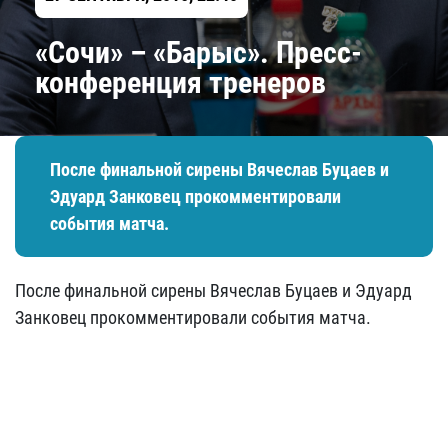
«Сочи» – «Барыс». Пресс-
конференция тренеров
После финальной сирены Вячеслав Буцаев и
Эдуард Занковец прокомментировали
события матча.
После финальной сирены Вячеслав Буцаев и Эдуард
Занковец прокомментировали события матча.