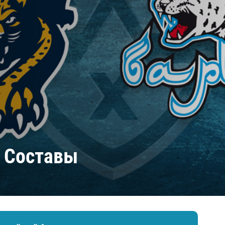
Амур
Барыс
Салават Юлаев
Сибирь
. Составы