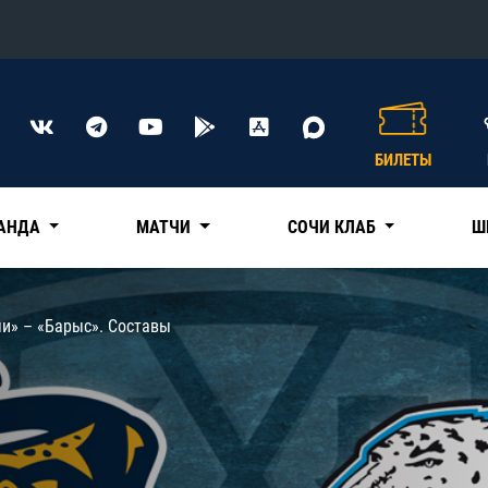
Конференция «Восток»
Дивизион Харламова
БИЛЕТЫ
Автомобилист
сляции
Ак Барс
АНДА
МАТЧИ
СОЧИ КЛАБ
Ш
Металлург Мг
Нефтехимик
 трансляции
и» – «Барыс». Составы
Трактор
магазин
Дивизион Чернышева
Авангард
ние КХЛ
Адмирал