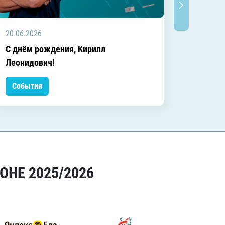
20.06.2026
20.06.2
C днём рождения, Кирилл
C днём
Леонидович!
События
Событ
ОНЕ 2025/2026