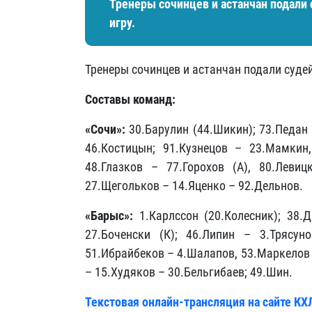
Тренеры сочинцев и астанчан подали
игру.
Тренеры сочинцев и астанчан подали суде
Составы команд:
«Сочи»
:
30.Барулин (44.Шикин); 73.Педан
46.Костицын; 91.Кузнецов – 23.Мамкин,
48.Глазков – 77.Горохов (А), 80.Левиц
27.Щегольков – 14.Яценко – 92.Дельнов.
«Барыс»:
1.Карлссон (20.Колесник); 38.Д
27.Боченски (К); 46.Липин – 3.Трясун
51.Ибрайбеков – 4.Шалапов, 53.Маркелов 
– 15.Худяков – 30.Бельгибаев; 49.Шин.
Текстовая онлайн-трансляция на сайте КХ