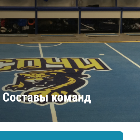
Амур
Барыс
Салават Юлаев
Сибирь
. Составы команд