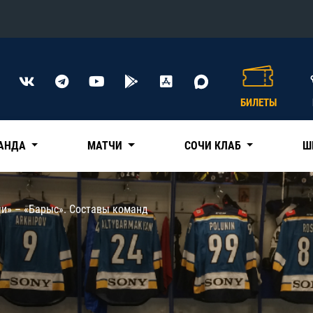
Конференция «Восток»
Дивизион Харламова
БИЛЕТЫ
Автомобилист
сляции
Ак Барс
АНДА
МАТЧИ
СОЧИ КЛАБ
Ш
Металлург Мг
Нефтехимик
 трансляции
чи» – «Барыс». Составы команд
Трактор
магазин
Дивизион Чернышева
Авангард
ние КХЛ
Адмирал