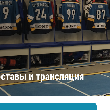
Амур
Барыс
Салават Юлаев
Сибирь
оставы и трансляция