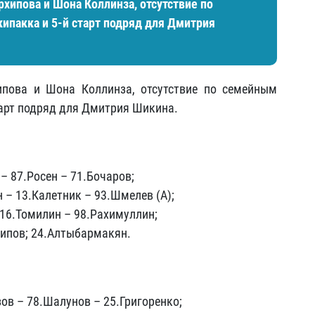
хипова и Шона Коллинза, отсутствие по
пакка и 5-й старт подряд для Дмитрия
пова и Шона Коллинза, отсутствие по семейным
тарт подряд для Дмитрия Шикина.
 – 87.Росен – 71.Бочаров;
н – 13.Калетник – 93.Шмелев (А);
 16.Томилин – 98.Рахимуллин;
хипов; 24.Алтыбармакян.
зов – 78.Шалунов – 25.Григоренко;