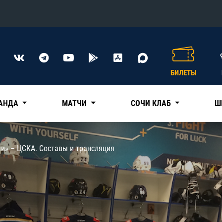
Конференция «Восток»
Дивизион Харламова
БИЛЕТЫ
Автомобилист
сляции
Ак Барс
АНДА
МАТЧИ
СОЧИ КЛАБ
Ш
Металлург Мг
Нефтехимик
 трансляции
и» – ЦСКА. Составы и трансляция
Трактор
магазин
Дивизион Чернышева
Авангард
ние КХЛ
Адмирал