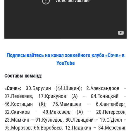
Подписывайтесь на канал хоккейного клуба «Сочи» в
YouTube
Составы команд:
«Сочи»:
30.Барулин (44.Шикин); 2.Александров –
37.Пепеляев, 17.Крикунов (А) – 84.Точицкий –
46.Костицын (К); 75.Мамашев – 6.Фантенберг,
82.Скачков – 49.Максвелл (А) – 20.Петерссон;
23.Мамкин – 91.Кузнецов, 80.Левицкий – 19.О’Делл –
95.Морозов; 66.Воробьев, 12.Падакин – 34.Мерескин