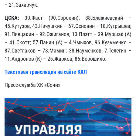
– 21.Захарчук.
ЦСКА:
30.Фаст (90.Сорокин); 88.Блажиевский –
45.Кутузов, 43.Ничушкин – 67.Основин – 18.Кугрышев;
91.Пивцакин – 92.Ожиганов, 13.Плэтт – 39.Муршак (А)
– 41.Скотт; 57.Панин (А) – 4.Чмыхов, 96.Кузьменко –
87.Светлаков – 78.Мамин; 38.Науменков, 7.Телегин –
11.Андронов (К) – 25.Жарков; 86.Ворошило.
Текстовая трансляция на сайте КХЛ
Пресс-служба ХК «Сочи»