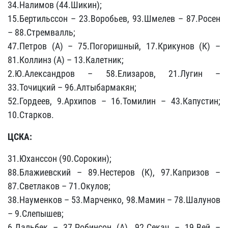
34.Налимов (44.Шикин);
15.Бертильссон – 23.Воробьев, 93.Шмелев – 87.Росен
– 88.Стремвалль;
47.Петров (А) – 75.Погоришный, 17.Крикунов (К) –
81.Коллинз (А) – 13.Калетник;
2.Ю.Александров – 58.Елизаров, 21.Лугин –
33.Точицкий – 96.Алтыбармакян;
52.Гордеев, 9.Архипов – 16.Томилин – 43.Капустин;
10.Старков.
ЦСКА:
31.Юханссон (90.Сорокин);
88.Блажиевский – 89.Нестеров (К), 97.Капризов –
87.Светлаков – 71.Окулов;
38.Науменков – 53.Марченко, 98.Мамин – 78.Шалунов
– 9.Слепышев;
6.Дальбек – 37.Робинсон (А), 92.Секач – 19.Вей –