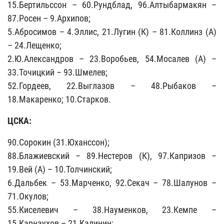
15.Бертильссон – 60.Рундблад, 96.Алтыбармакян –
87.Росен – 9.Архипов;
5.Абросимов – 4.Эллис, 21.Лугин (К) – 81.Коллинз (А)
– 24.Лещенко;
2.Ю.Александров – 23.Воробьев, 54.Мосалев (А) –
33.Точицкий – 93.Шмелев;
52.Гордеев, 22.Выглазов – 48.Рыбаков –
18.Макаренко; 10.Старков.
ЦСКА:
90.Сорокин (31.Юханссон);
88.Блажиевский – 89.Нестеров (К), 97.Капризов –
19.Вей (А) – 10.Толчинский;
6.Дальбек – 53.Марченко, 92.Секач – 78.Шалунов –
71.Окулов;
55.Киселевич – 38.Науменков, 23.Кемпе –
15.Карнаухов – 21.Калинин;