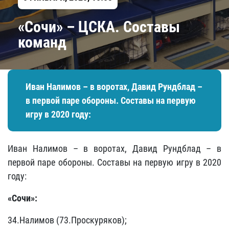
«Сочи» – ЦСКА. Составы
команд
Иван Налимов – в воротах, Давид Рундблад –
в первой паре обороны. Составы на первую
игру в 2020 году:
Иван Налимов – в воротах, Давид Рундблад – в
первой паре обороны. Составы на первую игру в 2020
году:
«Сочи»:
34.Налимов (73.Проскуряков);