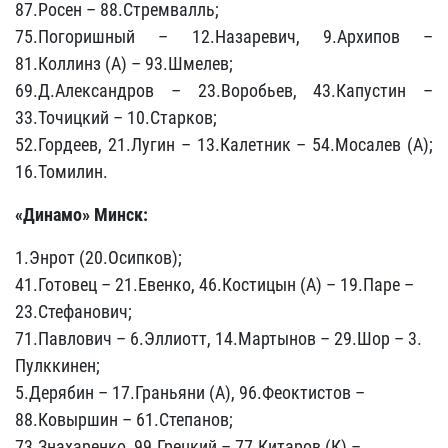
87.Росен – 88.Стремвалль;
75.Погоришный – 12.Назаревич, 9.Архипов –
81.Коллинз (А) – 93.Шмелев;
69.Д.Александров – 23.Воробьев, 43.Капустин –
33.Точицкий – 10.Старков;
52.Гордеев, 21.Лугин – 13.Калетник – 54.Мосалев (А);
16.Томилин.
«Динамо» Минск:
1.Энрот (20.Осипков);
41.Готовец – 21.Евенко, 46.Костицын (А) – 19.Паре –
23.Стефанович;
71.Павлович – 6.Эллиотт, 14.Мартынов – 29.Шор – 3.
Пулккинен;
5.Дерябин – 17.Граньяни (А), 96.Феоктистов –
88.Ковыршин – 61.Степанов;
73.Знахаренко, 99.Грецкий – 77.Китаров (К) –