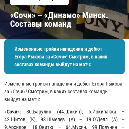
«Сочи» – «Динамо» Минск.
Составы команд
Измененные тройки нападения и дебют
Егора Рыкова за «Сочи»! Смотрим, в каких
составах команды выйдут на матч:
Измененные тройки нападения и дебют Егора Рыкова
за «Сочи»! Смотрим, в каких составах команды
выйдут на матч:
«Сочи»:
30.Барулин (44.Шикин); 5.Йокипакка –
42.Щитов (К), 93.Шмелев (А) – 19.О'Делл (А) –
9.Архипов; 18.Овитю – 64.Мусин, 99.Полунин –