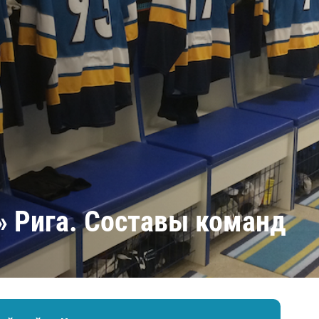
Амур
Барыс
Салават Юлаев
Сибирь
» Рига. Составы команд