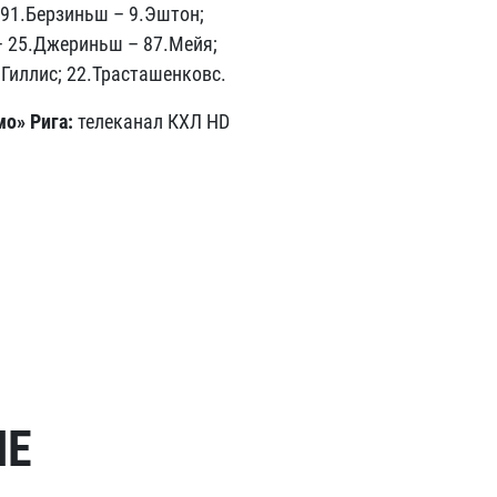
– 91.Берзиньш – 9.Эштон;
– 25.Джериньш – 87.Мейя;
.Гиллис; 22.Трасташенковс.
о» Рига:
телеканал КХЛ HD
МЕ