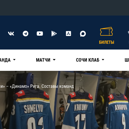
Конференция «Восток»
Дивизион Харламова
БИЛЕТЫ
Автомобилист
сляции
Ак Барс
АНДА
МАТЧИ
СОЧИ КЛАБ
Ш
Металлург Мг
Нефтехимик
 трансляции
чи» – «Динамо» Рига. Составы команд
Трактор
магазин
Дивизион Чернышева
Авангард
ние КХЛ
Адмирал