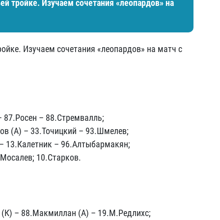
ьей тройке. Изучаем сочетания «леопардов» на
тройке. Изучаем сочетания «леопардов» на матч с
– 87.Росен – 88.Стремвалль;
ов (А) – 33.Точицкий – 93.Шмелев;
 – 13.Калетник – 96.Алтыбармакян;
.Мосалев; 10.Старков.
(К) – 88.Макмиллан (А) – 19.М.Редлихс;