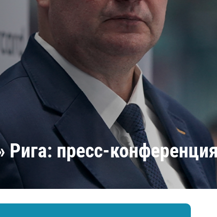
Амур
Барыс
Салават Юлаев
Сибирь
» Рига: пресс-конференци