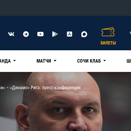
Конференция «Восток»
Дивизион Харламова
БИЛЕТЫ
Автомобилист
сляции
Ак Барс
АНДА
МАТЧИ
СОЧИ КЛАБ
Ш
Металлург Мг
Нефтехимик
 трансляции
и» – «Динамо» Рига: пресс-конференция
Трактор
магазин
Дивизион Чернышева
Авангард
ние КХЛ
Адмирал