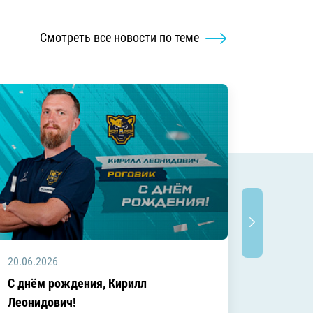
Смотреть все новости по теме
20.06.2026
20.06.2
C днём рождения, Кирилл
C днём
Леонидович!