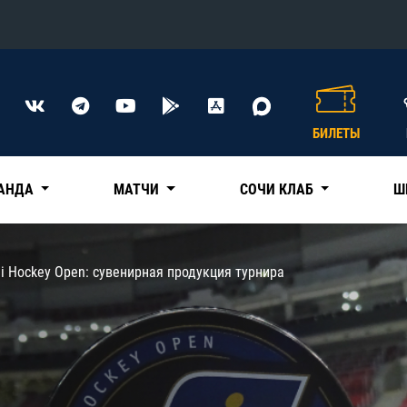
Конференция «Восток»
Дивизион Харламова
БИЛЕТЫ
Автомобилист
сляции
Ак Барс
АНДА
МАТЧИ
СОЧИ КЛАБ
Ш
Металлург Мг
Нефтехимик
 трансляции
i Hockey Open: сувенирная продукция турнира
Трактор
магазин
Дивизион Чернышева
Авангард
ние КХЛ
Адмирал