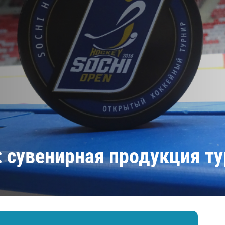
Амур
Барыс
Салават Юлаев
Сибирь
: сувенирная продукция т