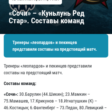
«Сочи» – «Куньлунь Ред
Стар». Составы команд
Тренеры «леопардов» и пекинцев
представили составы на предстоящий матч.
Тренеры «леопардов» и пекинцев представили
составы на предстоящий матч.
Составы команд:
«Сочи»:
30.Барулин (44.Шикин); 23.Мамкин –
75.Мамашев, 17.Крикунов – 18.Игнатушкин (К) –
46.Костицын; 6.Фантенберг – 73.Педан, 80.Левицкий –