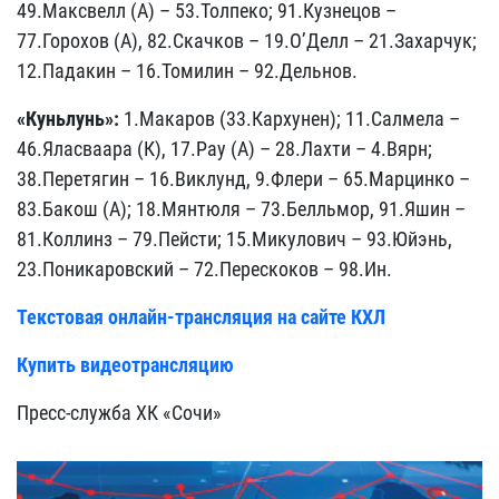
49.Максвелл (А) – 53.Толпеко; 91.Кузнецов –
77.Горохов (А), 82.Скачков – 19.О’Делл – 21.Захарчук;
12.Падакин – 16.Томилин – 92.Дельнов.
«Куньлунь»:
1.Макаров (33.Кархунен); 11.Салмела –
46.Яласваара (К), 17.Рау (А) – 28.Лахти – 4.Вярн;
38.Перетягин – 16.Виклунд, 9.Флери – 65.Марцинко –
83.Бакош (А); 18.Мянтюля – 73.Белльмор, 91.Яшин –
81.Коллинз – 79.Пейсти; 15.Микулович – 93.Юйэнь,
23.Поникаровский – 72.Перескоков – 98.Ин.
Текстовая онлайн-трансляция на сайте КХЛ
Купить видеотрансляцию
Пресс-служба ХК «Сочи»