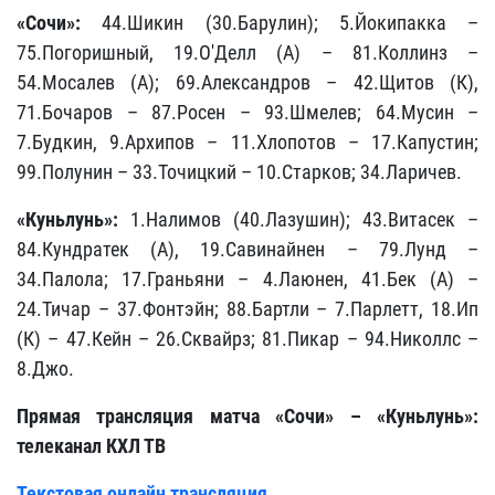
«Сочи»:
44.Шикин (30.Барулин); 5.Йокипакка –
75.Погоришный, 19.О'Делл (А) – 81.Коллинз –
54.Мосалев (А); 69.Александров – 42.Щитов (К),
71.Бочаров – 87.Росен – 93.Шмелев; 64.Мусин –
7.Будкин, 9.Архипов – 11.Хлопотов – 17.Капустин;
99.Полунин – 33.Точицкий – 10.Старков; 34.Ларичев.
«Куньлунь»:
1.Налимов (40.Лазушин); 43.Витасек –
84.Кундратек (А), 19.Савинайнен – 79.Лунд –
34.Палола; 17.Граньяни – 4.Лаюнен, 41.Бек (А) –
24.Тичар – 37.Фонтэйн; 88.Бартли – 7.Парлетт, 18.Ип
(К) – 47.Кейн – 26.Сквайрз; 81.Пикар – 94.Николлс –
8.Джо.
Прямая трансляция матча
«Сочи»
– «Куньлунь»:
телеканал КХЛ ТВ
Текстовая онлайн трансляция