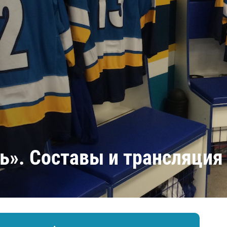
Амур
Барыс
Салават Юлаев
Сибирь
ь». Составы и трансляция