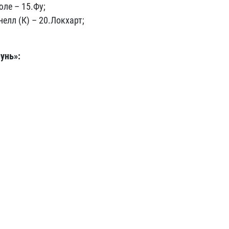
юле – 15.Фу;
нелл (К) – 20.Локхарт;
унь»: