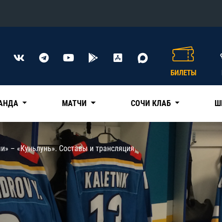
Конференция «Восток»
Дивизион Харламова
БИЛЕТЫ
Автомобилист
сляции
Ак Барс
АНДА
МАТЧИ
СОЧИ КЛАБ
Ш
Металлург Мг
Нефтехимик
 трансляции
и» – «Куньлунь». Составы и трансляция
Трактор
магазин
Дивизион Чернышева
Авангард
ние КХЛ
Адмирал