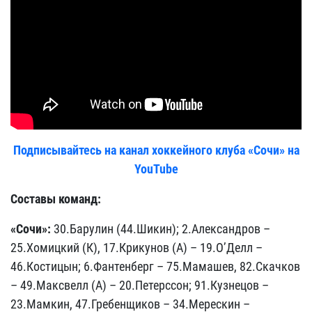
Подписывайтесь на канал хоккейного клуба «Сочи» на
YouTube
Составы команд:
«Сочи»:
30.Барулин (44.Шикин); 2.Александров –
25.Хомицкий (К), 17.Крикунов (А) – 19.О’Делл –
46.Костицын; 6.Фантенберг – 75.Мамашев, 82.Скачков
– 49.Максвелл (А) – 20.Петерссон; 91.Кузнецов –
23.Мамкин, 47.Гребенщиков – 34.Мерескин –