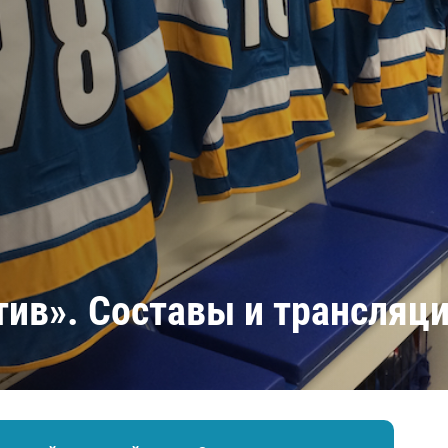
Амур
Барыс
Салават Юлаев
Сибирь
тив». Составы и трансляц