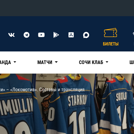
Конференция «Восток»
Дивизион Харламова
БИЛЕТЫ
Автомобилист
сляции
Ак Барс
АНДА
МАТЧИ
СОЧИ КЛАБ
Ш
Металлург Мг
Нефтехимик
 трансляции
чи» – «Локомотив». Составы и трансляция
Трактор
магазин
Дивизион Чернышева
Авангард
ние КХЛ
Адмирал