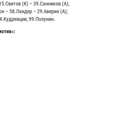
15.Свитов (К) –
39.Санников (А);
он –
58.Ландер –
29.Аверин (А);
4.Кудрявцев; 99.Полунин.
мотив»: