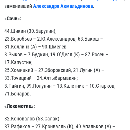
заменивший
Александра Акмальдинова
.
«Сочи»:
44.Шикин (30.Барулин);
23.Воробьев – 2.Ю.Александров, 63.Бакош –
81.Коллинз (А) – 93.Шмелев;
3.Рыков – 7.Будкин, 19.О’Делл (К) – 87.Росен –
17.Капустин;
25.Хомицкий – 27.Зборовский, 21.Лугин (А) –
33.Точицкий – 24.Алтыбармакян;
8.Пайгин, 99.Полунин – 13.Калетник – 10.Старков;
71.Бочаров.
«Локомотив»:
32.Коновалов (53.Салак);
87.Рафиков – 27.Кронвалль (К), 40.Апальков (А) –