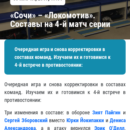
«Сочи» – «Локомотив».
Составы на 4-й матч серии
Очередная игра и снова корректировки в
составах команд. Изучаем их и готовимся к
4-й встрече в противостоянии:
Очередная игра и снова корректировки в составах
команд. Изучаем их и готовимся к 4-й встрече в
противостоянии:
Три изменения в составе: в обороне
Зият Пайгин
и
Сергей Зборовский
вместо
Юрки Йокипакки
и
Дениса
Александрова
, а в атаку вернулся
Эрик О'Делл
,