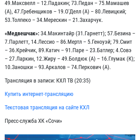
49.Максвелл – 12.Падакин; 73.Педан – 75.Мамашев
(А), 47.Гребенщиков – 19.О'Делл (А) – 80.Левицкий;
53.Толпеко – 34.Мерескин – 21.Захарчук.
«Медвешчак»:
34.Макинтайр (31.Гарнетт); 57.Безина –
7.Парлетт, 14.Лессио – 86.Мертл – 5.Геноуэй; 79.Смит
– 36.Крейчик, 89.Катич – 91.Паре – 23.Батлер; 4.Совэ
– 27.Ларкин, 12.Жиру – 49.Болдюк (А) – 16.Глумак (К);
10.Заношки – 93.Аркалов – 74.Перкович (А).
Трансляция в записи: КХЛ ТВ (20:35)
Купить интернет-трансляцию
Текстовая трансляция на сайте КХЛ
Пресс-служба ХК «Сочи»