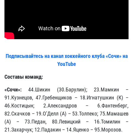
Подписывайтесь на канал хоккейного клуба «Сочи» на
YouTube
Составы команд:
«Сочи»:
44.Шикин (30.Барулин); 23.Мамкин –
91.Кузнецов, 47.Гребенщиков – 18.Игнатушкин (К) –
46.Костицын; 2.Александров – 6.Фантенберг,
82.Скачков – 19.О’Делл (А) – 53.Толпеко; 75.Мамашев
(А) – 73.Педан, 80.Левицкий – 16.Томилин –
21.Захарчук; 12.Падакин – 14.Яценко – 95.Морозов.