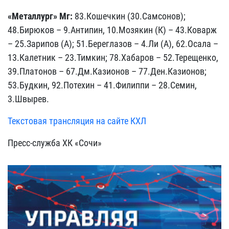
«Металлург» Мг:
83.Кошечкин (30.Самсонов);
48.Бирюков – 9.Антипин, 10.Мозякин (К) – 43.Коварж
– 25.Зарипов (А); 51.Береглазов – 4.Ли (А), 62.Осала –
13.Калетник – 23.Тимкин; 78.Хабаров – 52.Терещенко,
39.Платонов – 67.Дм.Казионов – 77.Ден.Казионов;
53.Будкин, 92.Потехин – 41.Филиппи – 28.Семин,
3.Швырев.
Текстовая трансляция на сайте КХЛ
Пресс-служба ХК «Сочи»