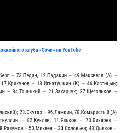
хоккейного клуба «Сочи» на YouTube
берг – 73.Педан, 12.Падакин – 49.Максвелл (А) –
17.Крикунов – 18.Игнатушкин (K) – 46.Костицын;
кий – 84.Точицкий – 21.Захарчук; 27.Щегольков –
льский); 23.Скутар –
96.Лямкин, 78.Комаристый (А)
ткуллин –
82.Куклев, 11.Язьков –
73.Вихарев –
8.Разумов –
50.Михеев –
33.Соловьев;
48.Дьяков –