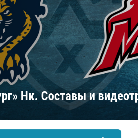
Амур
Барыс
Салават Юлаев
Сибирь
ург» Нк. Составы и видео