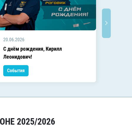
20.06.2026
20.06.2
C днём рождения, Кирилл
C днём
Леонидович!
События
Событ
ОНЕ 2025/2026