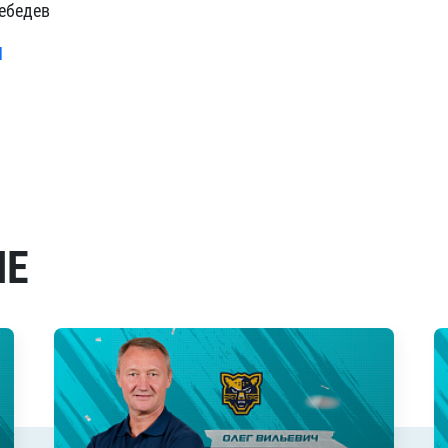
ебедев
Л
МЕ