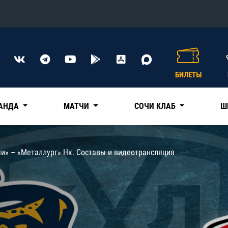
Конференция «Восток»
Дивизион Харламова
БИЛЕТЫ
Автомобилист
сляции
Ак Барс
АНДА
МАТЧИ
СОЧИ КЛАБ
Ш
Металлург Мг
Нефтехимик
 трансляции
и» – «Металлург» Нк. Составы и видеотрансляция
Трактор
магазин
Дивизион Чернышева
Авангард
ние КХЛ
Адмирал