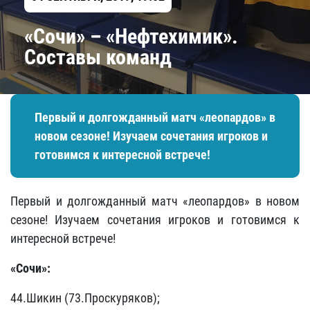
«Сочи» – «Нефтехимик».
Составы команд
Первый и долгожданный матч «леопардов» в
новом сезоне! Изучаем сочетания игроков и
готовимся к интересной встрече!
Первый и долгожданный матч «леопардов» в новом
сезоне! Изучаем сочетания игроков и готовимся к
интересной встрече!
«Сочи»:
44.Шикин (73.Проскуряков);