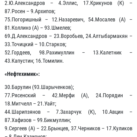
2.Ю.Александров – 4.Эллис, 17.Крикунов (К) –
87.Росен – 9.Архипов;
75.Погоришный – 12.Назаревич, 54.Мосалев (А) –
81.Коллинз (А) – 93.Шмелев;
69.Д.Александров – 23.Воробьев, 24.Алтыбармакян –
33.Точицкий – 10.Старков;
52.Гордеев, 98.Рахимуллин – 13.Калетник –
43.Капустин; 16.Томилин.
«Нефтехимик»:
30.Барулин (93.Шарыченков);
77.Рясенский – 42.Мерфи (А), 24.Порядин –
18.Митчелл – 21.Уайт;
44.Шарипзянов – 7.Захарчук (К), 10.Авцин –
87.Хафизов – 99.Бикмуллин;
9.Сергеев (А) – 22.Брынцев, 37.Черников – 17.Куликов
– 8.Ден.Казионов;