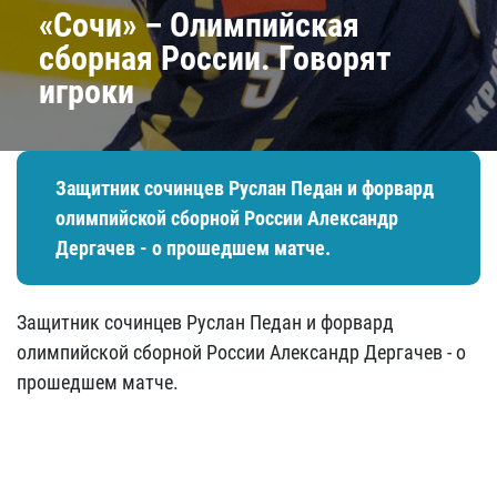
«Сочи» – Олимпийская
сборная России. Говорят
игроки
Защитник сочинцев Руслан Педан и форвард
олимпийской сборной России Александр
Дергачев - о прошедшем матче.
Защитник сочинцев Руслан Педан и форвард
олимпийской сборной России Александр Дергачев - о
прошедшем матче.