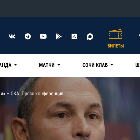
Конференция «Восток»
Дивизион Харламова
БИЛЕТЫ
Автомобилист
сляции
Ак Барс
АНДА
МАТЧИ
СОЧИ КЛАБ
Ш
Металлург Мг
Нефтехимик
 трансляции
чи» – СКА. Пресс-конференция
Трактор
магазин
Дивизион Чернышева
Авангард
ние КХЛ
Адмирал