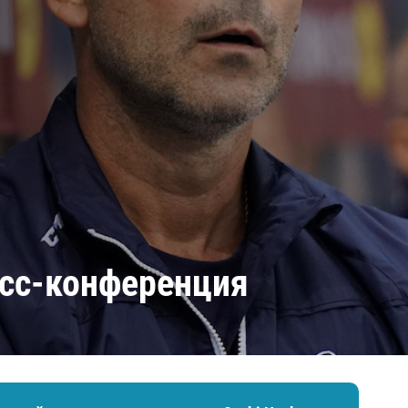
Амур
Барыс
Салават Юлаев
Сибирь
есс-конференция