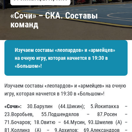
«Сочи» – СКА. Составы
команд
Изучаем составы «леопардов» и «армейцев»
на очную игру, которая начнется в 19:30 в
«Большом»!
Изучаем составы «леопардов» и «армейцев» на очную
игру, которая начнется в 19:30 в «Большом»!
«Сочи»:
30.Барулин (44.Шикин); 5.Йокипакка –
23.Воробьев, 55.Подшендялов – 87.Росен –
71.Бочаров; 18.Овитю – 64.Мусин, 93.Шмелев (А) –
81.Коллинз (А) – 9.Архипов; 69.Александров –