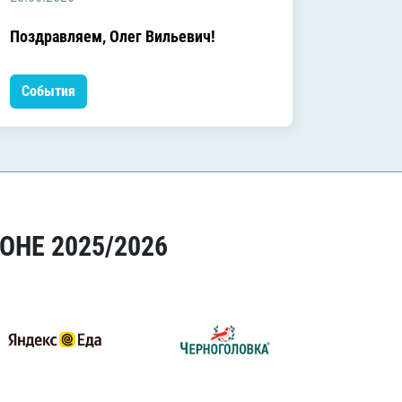
C днём
Поздравляем, Олег Вильевич!
Леонид
События
Событ
ОНЕ 2025/2026