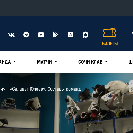
Конференция «Восток»
Дивизион Харламова
БИЛЕТЫ
Автомобилист
сляции
Ак Барс
АНДА
МАТЧИ
СОЧИ КЛАБ
Ш
Металлург Мг
Нефтехимик
 трансляции
чи» – «Салават Юлаев». Составы команд
Трактор
магазин
Дивизион Чернышева
Авангард
ние КХЛ
Адмирал