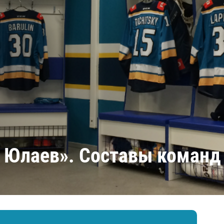
Амур
Барыс
Салават Юлаев
Сибирь
т Юлаев». Составы команд