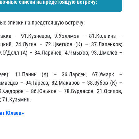
вочные списки на предстоящую встречу:
ые списки на предстоящую встречу:
пакка – 91.Кузнецов, 9.Уэллмэн – 81.Коллинз –
цкий, 24.Лугин – 72.Цветков (К) – 37.Лапенков;
.О’Делл (А) – 34.Ларичев; 4.Чмыхов, 93.Шмелев –
реев); 11.Панин (А) – 36.Ларсен, 67.Умарк –
амасцев – 94.Гареев, 82.Макаров – 38.Зубов (К) –
88.Федоров – 86.Юньков – 78.Бурдасов; 21.Осипов,
; 71.Кузьмин.
ват Юлаев»