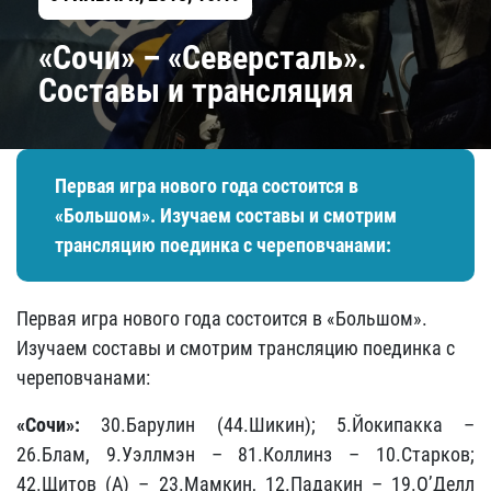
«Сочи» – «Северсталь».
Составы и трансляция
Первая игра нового года состоится в
«Большом». Изучаем составы и смотрим
трансляцию поединка с череповчанами:
Первая игра нового года состоится в «Большом».
Изучаем составы и смотрим трансляцию поединка с
череповчанами:
«Сочи»:
30.Барулин (44.Шикин); 5.Йокипакка –
26.Блам, 9.Уэллмэн – 81.Коллинз – 10.Старков;
42.Щитов (А) – 23.Мамкин, 12.Падакин – 19.О’Делл