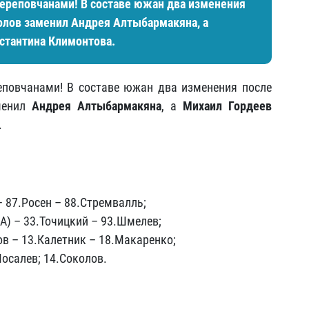
ереповчанами! В составе южан два изменения
олов
заменил
Андрея Алтыбармакяна
, а
стантина Климонтова
.
повчанами! В составе южан два изменения после
енил
Андрея Алтыбармакяна
, а
Михаил Гордеев
.
– 87.Росен – 88.Стремвалль;
(А) – 33.Точицкий – 93.Шмелев;
ов – 13.Калетник – 18.Макаренко;
Мосалев; 14.Соколов.