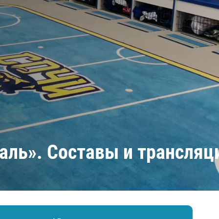
Амур
Барыс
Салават Юлаев
Сибирь
аль». Составы и трансляц