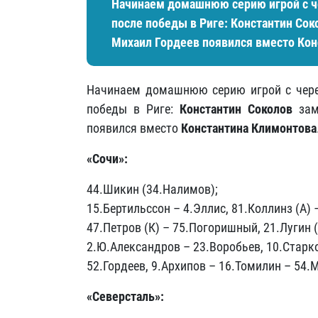
Начинаем домашнюю серию игрой с ч
после победы в Риге:
Константин Сок
Михаил Гордеев
появился вместо
Кон
Начинаем домашнюю серию игрой с чере
победы в Риге:
Константин Соколов
зам
появился вместо
Константина Климонтова
«Сочи»:
44.Шикин (34.Налимов);
15.Бертильссон – 4.Эллис, 81.Коллинз (А) 
47.Петров (К) – 75.Погоришный, 21.Лугин 
2.Ю.Александров – 23.Воробьев, 10.Старк
52.Гордеев, 9.Архипов – 16.Томилин – 54.
«Северсталь»: