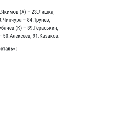
.Якимов (А) –
23.Лишка;
.Чипчура –
84.Трунев;
бачев (К) –
89.Гераськин;
–
50.Алексеев; 91.Казаков.
сталь»: