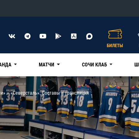
Конференция «Восток»
Дивизион Харламова
БИЛЕТЫ
Автомобилист
сляции
Ак Барс
АНДА
МАТЧИ
СОЧИ КЛАБ
Ш
Металлург Мг
Нефтехимик
 трансляции
и» – «Северсталь». Составы и трансляция
Трактор
магазин
Дивизион Чернышева
Авангард
ние КХЛ
Адмирал