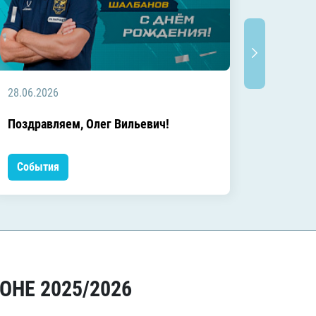
28.06.2026
20.06.2
C днём
Поздравляем, Олег Вильевич!
Леонид
События
Событ
ОНЕ 2025/2026