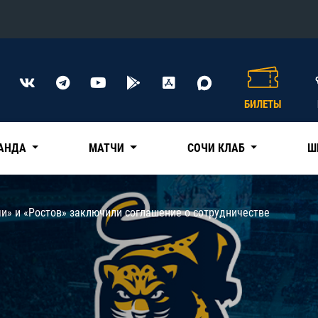
Конференция «Восток»
Дивизион Харламова
БИЛЕТЫ
Автомобилист
сляции
Ак Барс
АНДА
МАТЧИ
СОЧИ КЛАБ
Ш
Металлург Мг
Нефтехимик
 трансляции
и» и «Ростов» заключили соглашение о сотрудничестве
Трактор
магазин
Дивизион Чернышева
Авангард
ние КХЛ
Адмирал