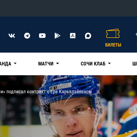
Конференция «Восток»
Дивизион Харламова
БИЛЕТЫ
Автомобилист
сляции
Ак Барс
АНДА
МАТЧИ
СОЧИ КЛАБ
Ш
Металлург Мг
Нефтехимик
 трансляции
чи» подписал контракт с Ере Карьялайненом
Трактор
магазин
Дивизион Чернышева
Авангард
ние КХЛ
Адмирал