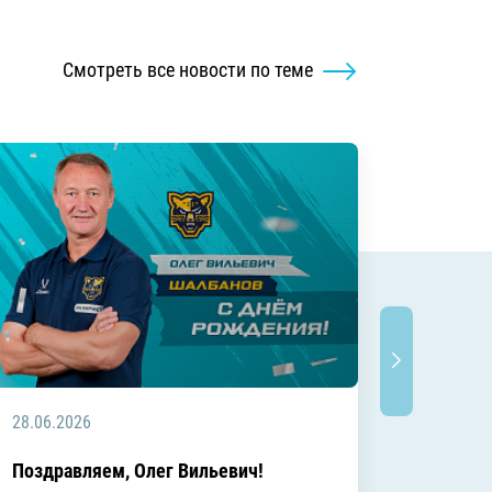
Смотреть все новости по теме
28.06.2026
20.06.2
C днём
Поздравляем, Олег Вильевич!
Леонид