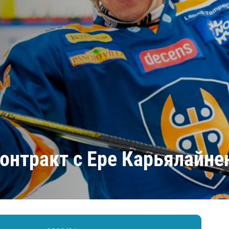
Амур
Барыс
Салават Юлаев
Сибирь
контракт с Ере Карьялайн