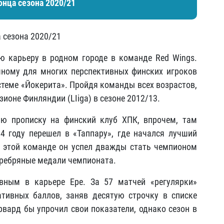
онца сезона 2020/21
 сезона 2020/21
ю карьеру в родном городе в команде Red Wings.
ному для многих перспективных финских игроков
истеме «Йокерита». Пройдя команды всех возрастов,
оне Финляндии (LIiga) в сезоне 2012/13.
ю прописку на финский клуб ХПК, впрочем, там
4 году перешел в «Таппару», где начался лучший
в этой команде он успел дважды стать чемпионом
еребряные медали чемпионата.
вным в карьере Ере. За 57 матчей «регулярки»
тивных баллов, заняв десятую строчку в списке
вард бы упрочил свои показатели, однако сезон в