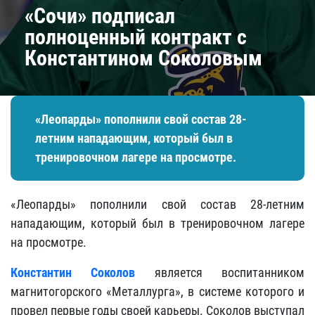
«Сочи» подписал
полноценный контракт с
Константином Соколовым
«Леопарды» пополнили свой состав 28-
летним нападающим, который был в
тренировочном лагере на просмотре.
«Леопарды» пополнили свой состав 28-летним
нападающим, который был в тренировочном лагере
на просмотре.
Константин Соколов
является воспитанником
магнитогорского «Металлурга», в системе которого и
провел первые годы своей карьеры. Соколов выступал