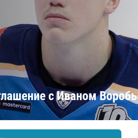
Амур
Барыс
Салават Юлаев
Сибирь
оглашение с Иваном Вороб