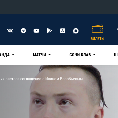
Конференция «Восток»
Дивизион Харламова
БИЛЕТЫ
Автомобилист
сляции
Ак Барс
АНДА
МАТЧИ
СОЧИ КЛАБ
Ш
Металлург Мг
Нефтехимик
 трансляции
чи» расторг соглашение с Иваном Воробьевым
Трактор
магазин
Дивизион Чернышева
Авангард
ние КХЛ
Адмирал