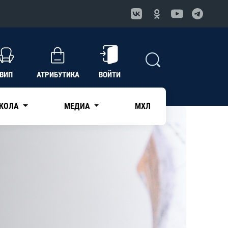
ВИП
АТРИБУТИКА
ВОЙТИ
КОЛА
МЕДИА
МХЛ