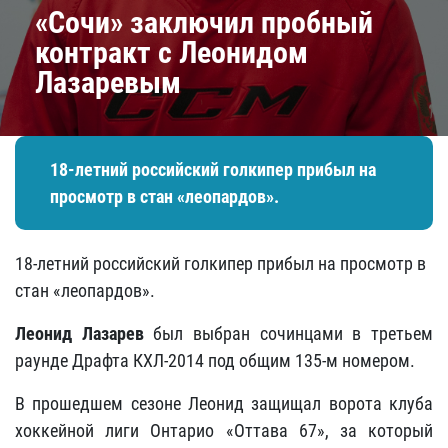
«Сочи» заключил пробный
контракт с Леонидом
Лазаревым
18-летний российский голкипер прибыл на
просмотр в стан «леопардов».
18-летний российский голкипер прибыл на просмотр в
стан «леопардов».
Леонид Лазарев
был выбран сочинцами в третьем
раунде Драфта КХЛ-2014 под общим 135-м номером.
В прошедшем сезоне Леонид защищал ворота клуба
хоккейной лиги Онтарио «Оттава 67», за который